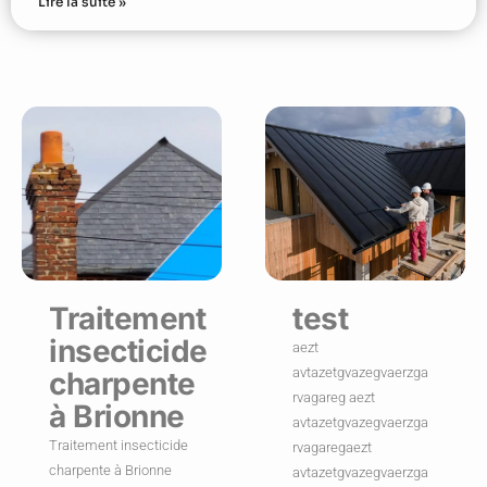
Lire la suite »
Traitement
test
insecticide
aezt
avtazetgvazegvaerzga
charpente
rvagareg aezt
à Brionne
avtazetgvazegvaerzga
Traitement insecticide
rvagaregaezt
charpente à Brionne
avtazetgvazegvaerzga