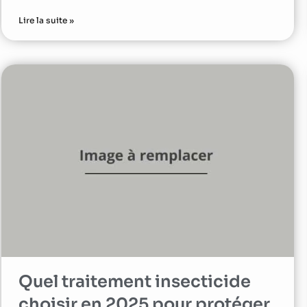
Lire la suite »
Quel traitement insecticide
choisir en 2025 pour protéger