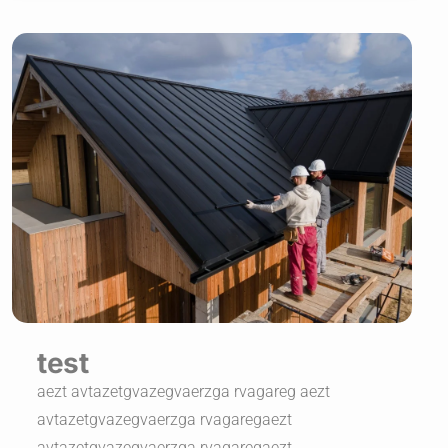
test
aezt avtazetgvazegvaerzga rvagareg aezt
avtazetgvazegvaerzga rvagaregaezt
avtazetgvazegvaerzga rvagaregaezt