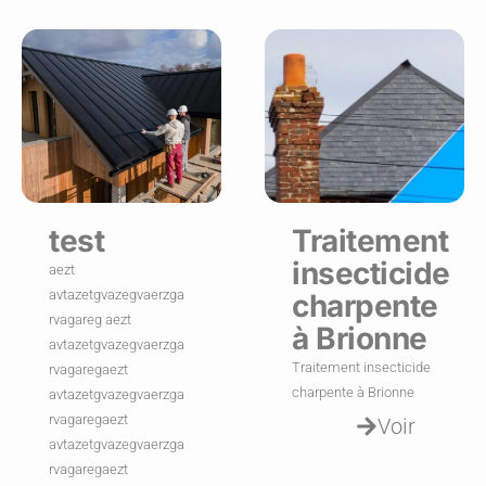
test
Traitement
insecticide
aezt
avtazetgvazegvaerzga
charpente
rvagareg aezt
à Brionne
avtazetgvazegvaerzga
Traitement insecticide
rvagaregaezt
charpente à Brionne
avtazetgvazegvaerzga
rvagaregaezt
Voir
avtazetgvazegvaerzga
rvagaregaezt