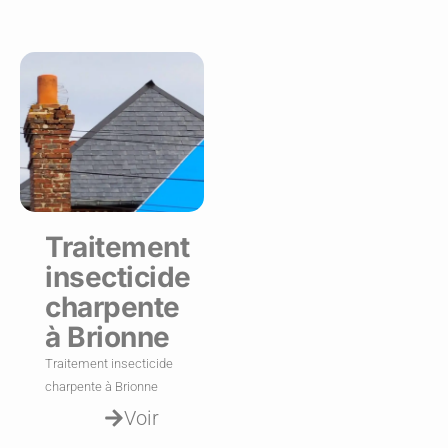
Traitement
insecticide
charpente
à Brionne
Traitement insecticide
charpente à Brionne
Voir