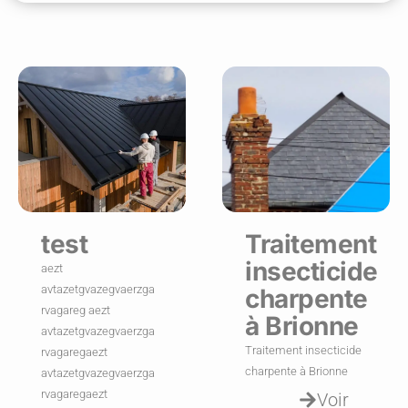
test
Traitement
insecticide
aezt
avtazetgvazegvaerzga
charpente
rvagareg aezt
à Brionne
avtazetgvazegvaerzga
Traitement insecticide
rvagaregaezt
charpente à Brionne
avtazetgvazegvaerzga
rvagaregaezt
Voir