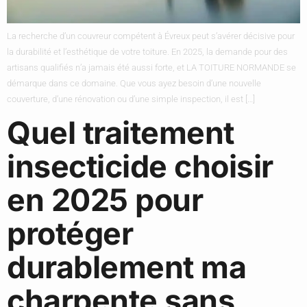
La recherche d’un couvreur compétent à Évreux peut s’avérer décisive pour
la durabilité et l’esthétique de votre toiture. En 2025, la demande pour des
artisans qualifiés n’a jamais été aussi forte, et LA TOITURE NORMANDE se
démarque dans ce domaine. Que vous ayez besoin d’une nouvelle
couverture, d’une rénovation ou d’une simple inspection, il est […]
Quel traitement
insecticide choisir
en 2025 pour
protéger
durablement ma
charpente sans